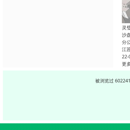
灵
沙
分
江
22-
更
被浏览过 6022