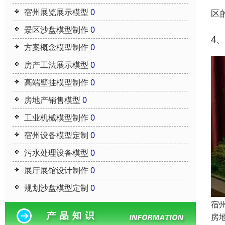
宿州展览展示模型
0
区
景区沙盘模型制作
0
4
方案概念模型制作
0
房产工法展示模型
0
高端壁挂模型制作
0
房地产销售模型
0
工业机械模型制作
0
宿州设备模型定制
0
污水处理设备模型
0
展厅展馆设计制作
0
规划沙盘模型定制
0
宿
房