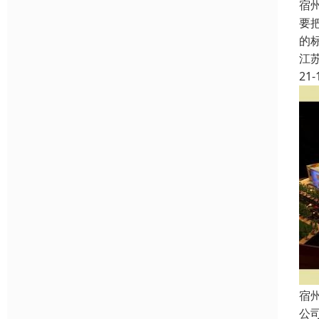
宿
要
的
江
21-
宿
公