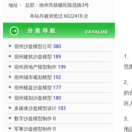
地址：
总部：徐州市鼓楼区陈琵路3号
本站共被浏览过 6022418 次
宿州沙盘模型公司
380
1
宿州建筑沙盘模型
189
范
宿州房地产模型制作
199
宿州城市规划模型
192
2
宿州楼盘沙盘模型
177
的
宿州规划沙盘模型
180
区
多媒体沙盘模型设计
183
3
数字沙盘模型制作
0
用
军事沙盘模型制作
0