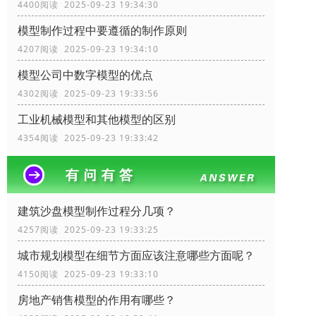
4400阅读 2025-09-23 19:34:30
模型制作过程中要遵循的制作原则
4207阅读 2025-09-23 19:34:10
模型公司中数字模型的优点
4302阅读 2025-09-23 19:33:56
工业机械模型和其他模型的区别
4354阅读 2025-09-23 19:33:42
建筑沙盘模型制作过程分几项？
4257阅读 2025-09-23 19:33:25
城市规划模型在细节方面应该注意哪些方面呢？
4150阅读 2025-09-23 19:33:10
房地产销售模型的作用有哪些？