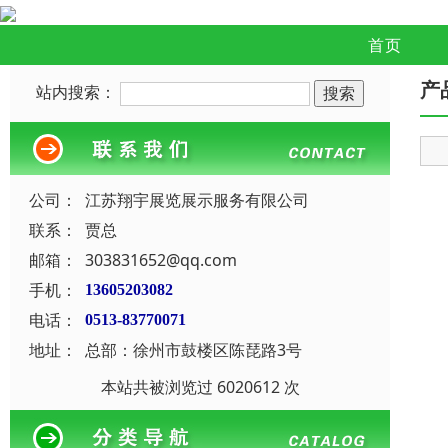
首页
产
站内搜索：
公司：
江苏翔宇展览展示服务有限公司
联系：
贾总
邮箱：
303831652@qq.com
手机：
13605203082
电话：
0513-83770071
地址：
总部：徐州市鼓楼区陈琵路3号
本站共被浏览过 6020612 次