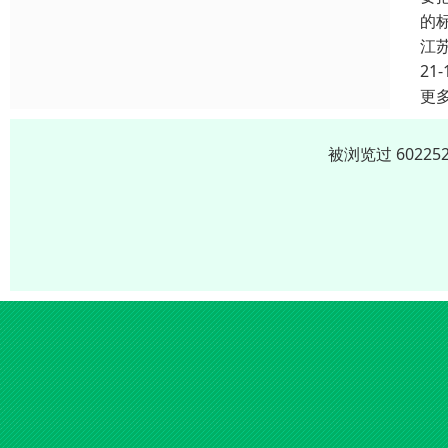
的
江
21-
更
被浏览过 6022