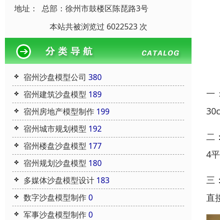
地址：
总部：徐州市鼓楼区陈琵路3号
本站共被浏览过 6022523 次
宿州沙盘模型公司
380
一
宿州建筑沙盘模型
189
3
宿州房地产模型制作
199
宿州城市规划模型
192
二
宿州楼盘沙盘模型
177
4
宿州规划沙盘模型
180
三
多媒体沙盘模型设计
183
直
数字沙盘模型制作
0
军事沙盘模型制作
0