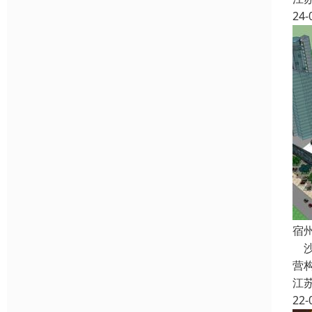
24-
宿
沙
营
江
22-