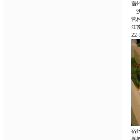
宿
沙
营
江
22-
宿
要