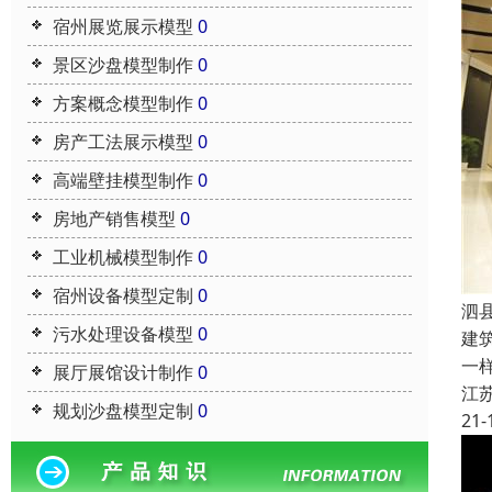
宿州展览展示模型
0
景区沙盘模型制作
0
方案概念模型制作
0
房产工法展示模型
0
高端壁挂模型制作
0
房地产销售模型
0
工业机械模型制作
0
宿州设备模型定制
0
泗
污水处理设备模型
0
建
一
展厅展馆设计制作
0
江
规划沙盘模型定制
0
21-