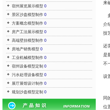
来
宿州展览展示模型
0
景区沙盘模型制作
0
多
方案概念模型制作
0
介
房产工法展示模型
0
技
高端壁挂模型制作
0
还
房地产销售模型
0
是
工业机械模型制作
0
不
宿州设备模型定制
0
污水处理设备模型
0
设
展厅展馆设计制作
0
沙
规划沙盘模型定制
0
同
位