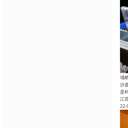
埇
沙
是
江
22-