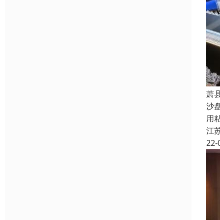
萧
沙
用
江
22-