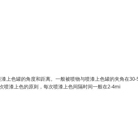
漆上色罐的角度和距离。一般被喷物与喷漆上色罐的夹角在30-5
次喷漆上色的原则，每次喷漆上色间隔时间一般在2-4mi